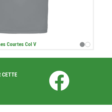
hes Courtes Col V
R CETTE