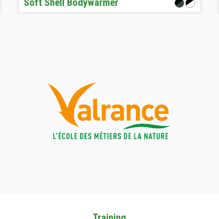
Soft Shell Bodywarmer
Training