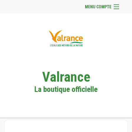
MENU COMPTE
Accueil
Site Web du club
Facebook
Se connecter
Panier (
vide
)
Valrance
La boutique officielle