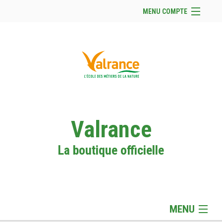
MENU COMPTE
Accueil
Site Web du club
Facebook
Se connecter
Panier (
vide
)
Valrance
La boutique officielle
MENU