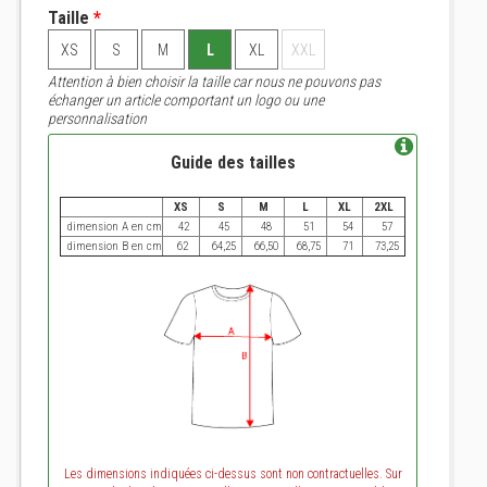
Taille
*
XS
S
M
L
XL
XXL
Attention à bien choisir la taille car nous ne pouvons pas
échanger un article comportant un logo ou une
personnalisation
Guide des tailles
XS
S
M
L
XL
2XL
dimension A en cm
42
45
48
51
54
57
dimension B en cm
62
64,25
66,50
68,75
71
73,25
Les dimensions indiquées ci-dessus sont non contractuelles. Sur