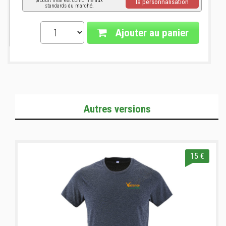
produit final est conforme aux
la personnalisation
standards du marché.
Ajouter au panier
Autres versions
15 €