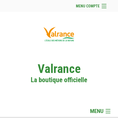
MENU COMPTE
Accueil
Site Web du club
Facebook
Se connecter
Panier (
vide
)
Valrance
La boutique officielle
MENU