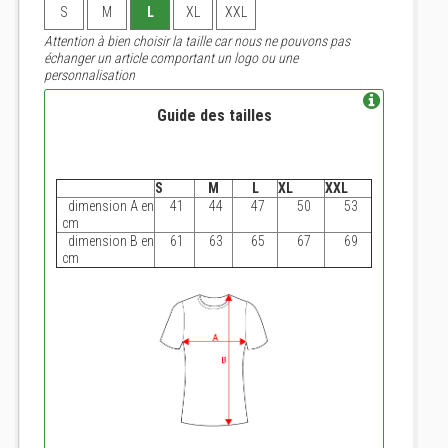
S
M
L
XL
XXL
Attention à bien choisir la taille car nous ne pouvons pas
échanger un article comportant un logo ou une
personnalisation
Guide des tailles
S
M
L
XL
XXL
dimension A en
41
44
47
50
53
cm
dimension B en
61
63
65
67
69
cm