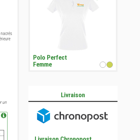
 nacrés
rieure
Polo Perfect
Femme
Livraison
r un
L
Livraison Chronopost