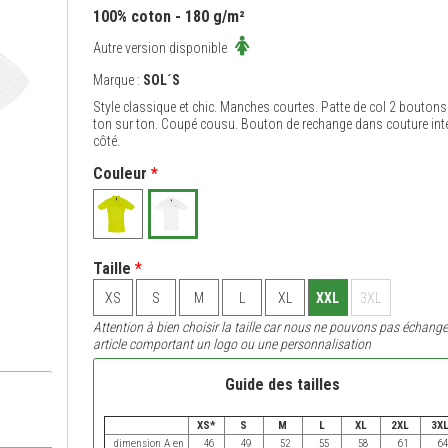
100% coton - 180 g/m²
Autre version disponible
Marque :
SOL´S
Style classique et chic. Manches courtes. Patte de col 2 boutons
ton sur ton. Coupé cousu. Bouton de rechange dans couture inté
côté.
Couleur
*
Taille
*
XS
S
M
L
XL
XXL
3XL
Attention à bien choisir la taille car nous ne pouvons pas échange
article comportant un logo ou une personnalisation
Guide des tailles
XS*
S
M
L
XL
2XL
3X
dimension A en
46
49
52
55
58
61
64