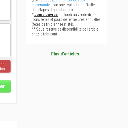
(voir la page
Le traitement de votre
commande
pour une explication détaillée
des étapes de production).
*
Jours ouvrés
: du lundi au vendredi, sauf
jours fériés et jours de fermetures annuelles
(fêtes de fin d'année et été).
** Sous réserve de disponibilité de l'article
chez le fabricant
Plus d'articles...
u de
ion
er