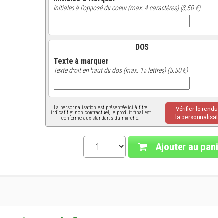
Initiales à l'opposé du coeur (max. 4 caractères) (3,50 €)
DOS
Texte à marquer
Texte droit en haut du dos (max. 15 lettres) (5,50 €)
La personnalisation est présentée ici à titre
Vérifier le rend
indicatif et non contractuel, le produit final est
la personnalisat
conforme aux standards du marché.
Ajouter au pani