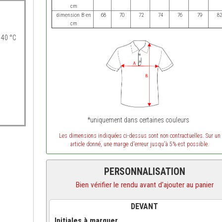
cm
dimension B en
68
70
72
74
76
79
82
cm
 40 °C
*uniquement dans certaines couleurs
Les dimensions indiquées ci-dessus sont non contractuelles. Sur un
article donné, une marge d'erreur jusqu'à 5% est possible.
PERSONNALISATION
Bien vérifier le rendu avant d'ajouter au panier
DEVANT
Initiales à marquer